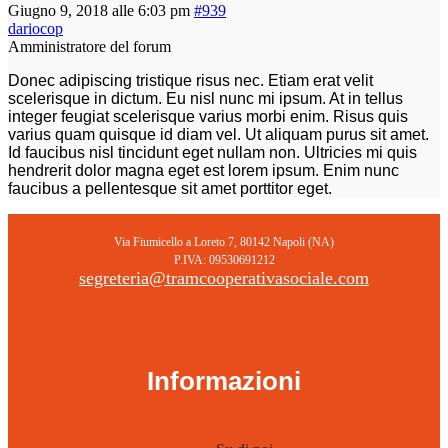
Giugno 9, 2018 alle 6:03 pm
#939
dariocop
Amministratore del forum
Donec adipiscing tristique risus nec. Etiam erat velit
scelerisque in dictum. Eu nisl nunc mi ipsum. At in tellus
integer feugiat scelerisque varius morbi enim. Risus quis
varius quam quisque id diam vel. Ut aliquam purus sit amet.
Id faucibus nisl tincidunt eget nullam non. Ultricies mi quis
hendrerit dolor magna eget est lorem ipsum. Enim nunc
faucibus a pellentesque sit amet porttitor eget.
Via Fiumicello a Loreto 7, 80142 Napoli (NA)
P.IVA: 09530691212
segreteria@tramcooperativasociale.com
Informazioni