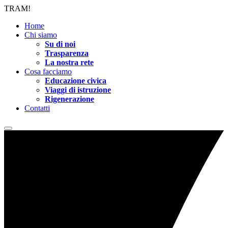
TRAM!
Home
Chi siamo
Su di noi
Trasparenza
La nostra rete
Cosa facciamo
Educazione civica
Viaggi di istruzione
Rigenerazione
Contatti