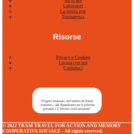
Su di noi
Laboratori
La nostra rete
Trasparenza
Risorse
Privacy e Cookies
Lavora con noi
Contattaci
“Progetto finanziato, nell’ambito del Bando
«Fermenti», dal Dipartimento per le politiche
giovanili e il Servizio civile universale”
© 2022 TRAM TRAVEL FOR ACTION AND MEMORY
COOPERATIVA SOCIALE - All rights reserved.